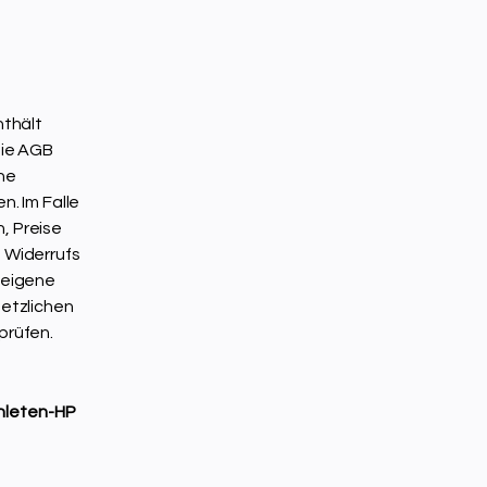
nthält
Die AGB
ne
. Im Falle
n, Preise
 Widerrufs
 eigene
etzlichen
prüfen.
hleten-HP