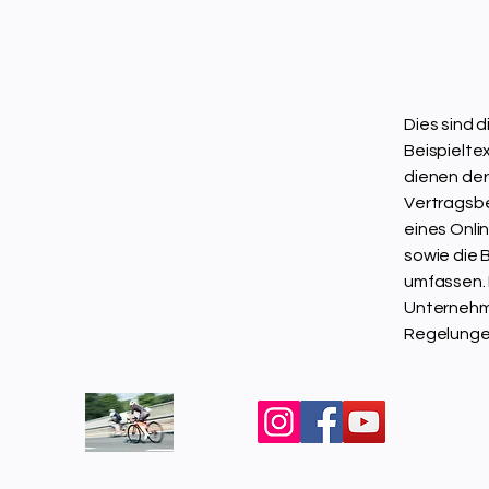
Dies sind 
Beispieltex
dienen der
Vertragsbe
eines Onli
sowie die 
umfassen. 
Unternehme
Regelungen