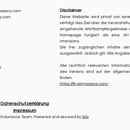
Disclaimer
rmasens.com
Diese Webside wird privat von eine
ns.com
verfolgt das Ziel über die Veranstal
eingehende Wettkampfergebnisse de
Homepage fungiert als eine Ar
intensions.
Die frei zugänglichen Inhalte de
ausgewählt. Jedoch gilt: Alle Angab
Alle rechtlich relevanten Informa
e
des Vereins sind auf der allgemei
finden:
https://fk-pirmasens.com/
Datenschutzerklärung
Impressum
P Endurance Team. Powered and secured by
Wix