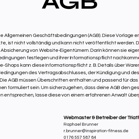
AGB
die Allgemeinen Geschäftsbedingungen (AGB). Diese Vorlage e
te, ist nicht vollständig und kann nicht veröffentlicht werden. 
 Absicherung von Website-Eigentümern. Darin können sie eige
dingungen festlegen und ihrer Informationspflicht nachkommen
ne-Shops kann diese Informationspflicht z. B. Details über Ware
Bedingungen des Vertragsabschlusses, der Kündigung und des
Die AGB müssen Überschriften enthalten und passend für das
n formuliert sein. Um sicherzugehen, dass deine AGB den ges
 entsprechen, lasse diese von einem erfahrenen Anwalt über
Webmaster & Betreiber der Triat
Raphael Brunner
r.brunner@inspiration-fitness.de
0176 557 587 84