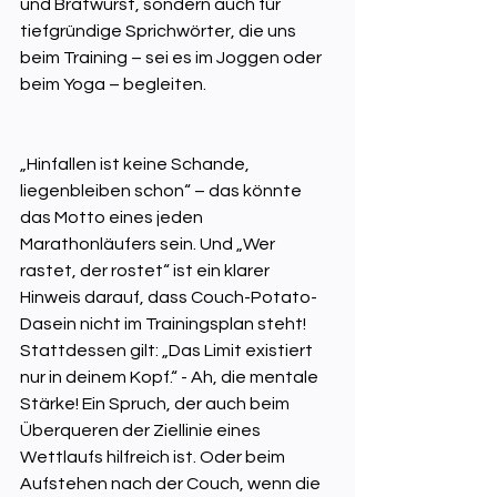
und Bratwurst, sondern auch für 
tiefgründige Sprichwörter, die uns 
beim Training – sei es im Joggen oder 
beim Yoga – begleiten. 
„Hinfallen ist keine Schande, 
liegenbleiben schon“ – das könnte 
das Motto eines jeden 
Marathonläufers sein. Und „Wer 
rastet, der rostet“ ist ein klarer 
Hinweis darauf, dass Couch-Potato-
Dasein nicht im Trainingsplan steht! 
Stattdessen gilt: „Das Limit existiert 
nur in deinem Kopf.“ - Ah, die mentale 
Stärke! Ein Spruch, der auch beim 
Überqueren der Ziellinie eines 
Wettlaufs hilfreich ist. Oder beim 
Aufstehen nach der Couch, wenn die 