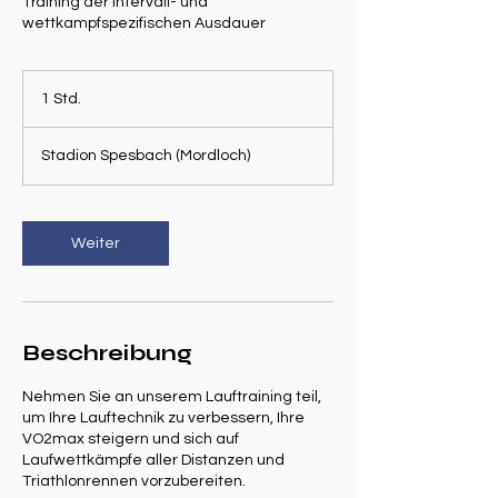
Training der Intervall- und
wettkampfspezifischen Ausdauer
1 Std.
1
S
t
Stadion Spesbach (Mordloch)
d
Weiter
Beschreibung
Nehmen Sie an unserem Lauftraining teil,
um Ihre Lauftechnik zu verbessern, Ihre
VO2max steigern und sich auf
Laufwettkämpfe aller Distanzen und
Triathlonrennen vorzubereiten.