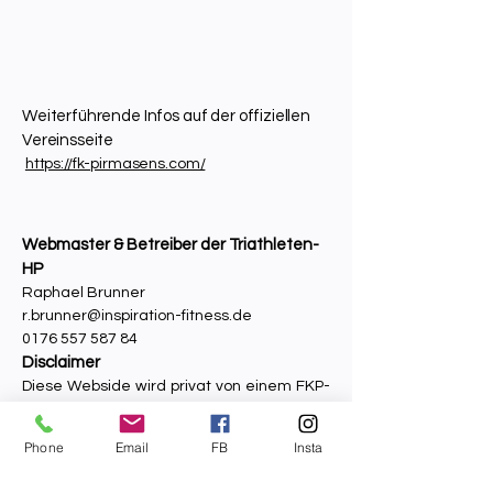
Weiterführende Infos auf der offiziellen
Vereinsseite
https://fk-pirmasens.com/​
Webmaster & Betreiber der Triathleten-
HP
Raphael Brunner
r.brunner@inspiration-fitness.de
0176 557 587 84
Disclaimer
Diese Webside wird privat von einem FKP-
Mitglied betrieben. Sie verfolgt das Ziel
über die Veranstaltungen, den
Phone
Email
FB
Insta
Trainingsbetrieb und eingehende
Wettkampfergebnisse der Abteilung zu