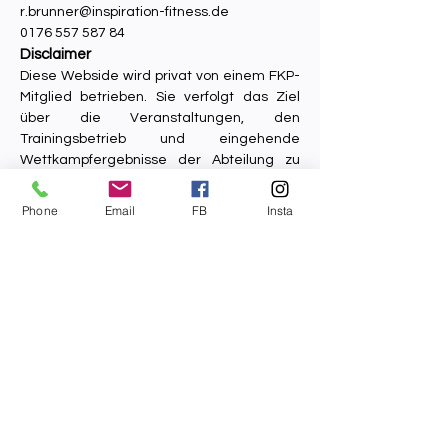
r.brunner@inspiration-fitness.de
0176 557 587 84
Disclaimer
Diese Webside wird privat von einem FKP-
Mitglied betrieben. Sie verfolgt das Ziel
über die Veranstaltungen, den
Trainingsbetrieb und eingehende
Wettkampfergebnisse der Abteilung zu
berichten. Die Homepage fungiert als eine
Art Fan-Page, ohne commerial intensions.
Phone
Email
FB
Insta
Die frei zugänglichen Inhalte der Webside
wurden sorgfältig ausgewählt. Jedoch gilt:
Alle Angaben ohne Gewähr.
Alle rechtlich relevanten Informationen
und Satzungsbeschlüsse des Vereins sind
auf der allgemeinen Vereinsseite wie folgt
zu finden:
https://fk-pirmasens.com/