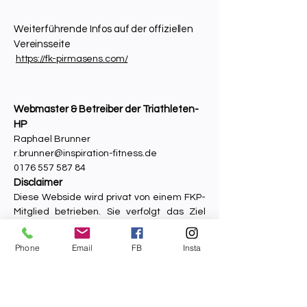
Weiterführende Infos auf der offiziellen
Vereinsseite
https://fk-pirmasens.com/​
Webmaster & Betreiber der Triathleten-
HP
Raphael Brunner
r.brunner@inspiration-fitness.de
0176 557 587 84
Disclaimer
Diese Webside wird privat von einem FKP-
Mitglied betrieben. Sie verfolgt das Ziel
über die Veranstaltungen, den
Trainingsbetrieb und eingehende
Phone
Email
FB
Insta
Wettkampfergebnisse der Abteilung zu
berichten. Die Homepage fungiert als eine
Art Fan-Page, ohne commerial intensions.
Die frei zugänglichen Inhalte der Webside