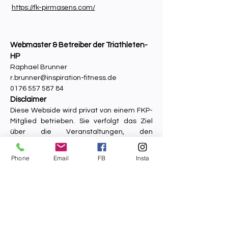
https://fk-pirmasens.com/​
Webmaster & Betreiber der Triathleten-
HP
Raphael Brunner
r.brunner@inspiration-fitness.de
0176 557 587 84
Disclaimer
Diese Webside wird privat von einem FKP-
Mitglied betrieben. Sie verfolgt das Ziel
über die Veranstaltungen, den
Trainingsbetrieb und eingehende
Wettkampfergebnisse der Abteilung zu
Phone
Email
FB
Insta
berichten. Die Homepage fungiert als eine
Art Fan-Page, ohne commerial intensions.
Die frei zugänglichen Inhalte der Webside
wurden sorgfältig ausgewählt. Jedoch gilt:
Alle Angaben ohne Gewähr.